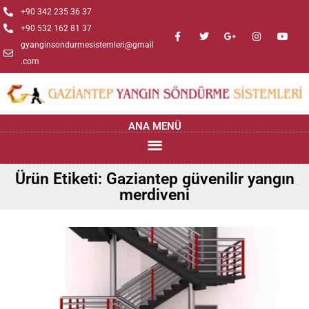
+90 342 235 36 37
+90 532 162 81 37
gyanginsondurmesistemleri@gmail
.com
ANA MENÜ
Ürün Etiketi: Gaziantep güvenilir yangın
merdiveni