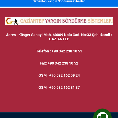
Gaziantep Yangın Söndürme Cihazları
Adres
: Küsget Sanayi Mah. 60009 Nolu Cad. No:33 Şehitkamil /
GAZİANTEP
Telefon
:
+90 342 238 10 51
Fax
:
+90 342 238 10 52
GSM
:
+90 532 162 59 24
GSM
:
+90 532 162 81 37