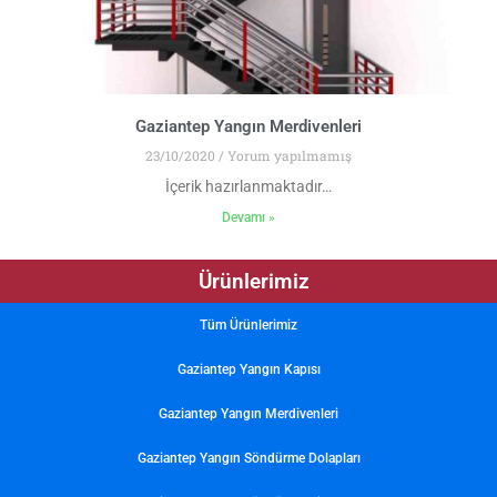
Gaziantep Yangın Merdivenleri
23/10/2020
Yorum yapılmamış
İçerik hazırlanmaktadır…
Devamı »
Ürünlerimiz
Tüm Ürünlerimiz
Gaziantep Yangın Kapısı
Gaziantep Yangın Merdivenleri
Gaziantep Yangın Söndürme Dolapları