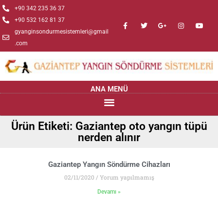
+90 342 235 36 37
+90 532 162 81 37
gyanginsondurmesistemleri@gmail
.com
ANA MENÜ
Ürün Etiketi: Gaziantep oto yangın tüpü
nerden alınır
Gaziantep Yangın Söndürme Cihazları
02/11/2020
Yorum yapılmamış
Devamı »