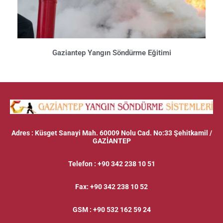
Gaziantep Yangın Söndürme Eğitimi
Adres
: Küsget Sanayi Mah. 60009 Nolu Cad. No:33 Şehitkamil /
GAZİANTEP
Telefon
:
+90 342 238 10 51
Fax
:
+90 342 238 10 52
GSM
:
+90 532 162 59 24