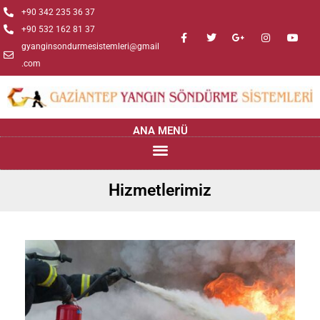
+90 342 235 36 37
+90 532 162 81 37
gyanginsondurmesistemleri@gmail
.com
ANA MENÜ
Hizmetlerimiz