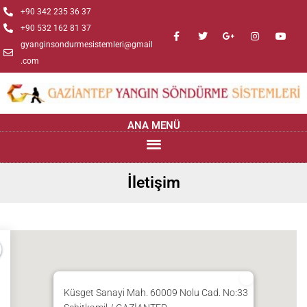
+90 342 235 36 37
+90 532 162 81 37
gyanginsondurmesistemleri@gmail
.com
ANA MENÜ
İletişim
Küsget Sanayi Mah. 60009 Nolu Cad. No:33