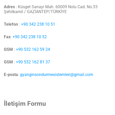
Adres
: Küsget Sanayi Mah. 60009 Nolu Cad. No:33
Şehitkamil / GAZİANTEP/TÜRKİYE
Telefon
:
+90 342 238 10 51
Fax
:
+90 342 238 10 52
GSM
:
+90 532 162 59 24
GSM
:
+90 532 162 81 37
E-posta
:
gyanginsondurmesistemleri@gmail.com
İletişim Formu