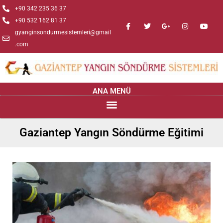
+90 342 235 36 37
+90 532 162 81 37
gyanginsondurmesistemleri@gmail
.com
ANA MENÜ
Gaziantep Yangın Söndürme Eğitimi