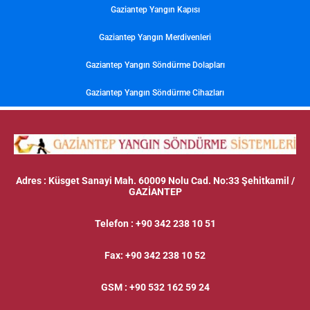
Gaziantep Yangın Kapısı
Gaziantep Yangın Merdivenleri
Gaziantep Yangın Söndürme Dolapları
Gaziantep Yangın Söndürme Cihazları
Adres
: Küsget Sanayi Mah. 60009 Nolu Cad. No:33 Şehitkamil /
GAZİANTEP
Telefon
:
+90 342 238 10 51
Fax
:
+90 342 238 10 52
GSM
:
+90 532 162 59 24