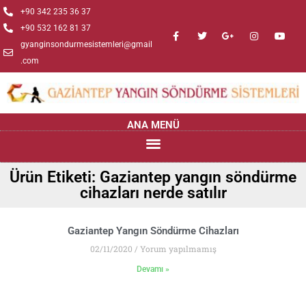
+90 342 235 36 37
+90 532 162 81 37
gyanginsondurmesistemleri@gmail
.com
ANA MENÜ
Ürün Etiketi: Gaziantep yangın söndürme
cihazları nerde satılır
Gaziantep Yangın Söndürme Cihazları
02/11/2020
Yorum yapılmamış
Devamı »