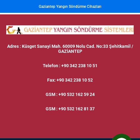
Gaziantep Yangın Söndürme Cihazları
Adres
: Küsget Sanayi Mah. 60009 Nolu Cad. No:33 Şehitkamil /
GAZİANTEP
Telefon
:
+90 342 238 10 51
Fax
:
+90 342 238 10 52
GSM
:
+90 532 162 59 24
GSM
:
+90 532 162 81 37