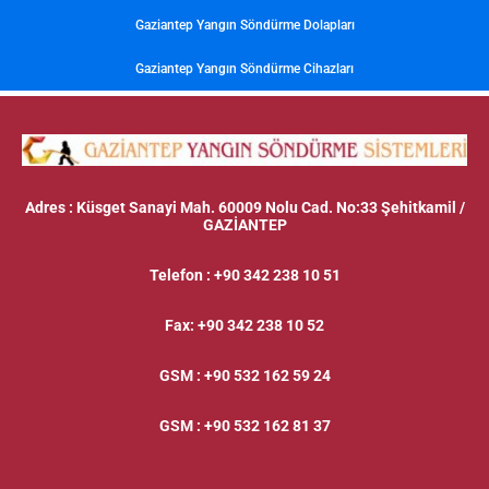
Gaziantep Yangın Söndürme Dolapları
Gaziantep Yangın Söndürme Cihazları
Adres
: Küsget Sanayi Mah. 60009 Nolu Cad. No:33 Şehitkamil /
GAZİANTEP
Telefon
:
+90 342 238 10 51
Fax
:
+90 342 238 10 52
GSM
:
+90 532 162 59 24
GSM
:
+90 532 162 81 37