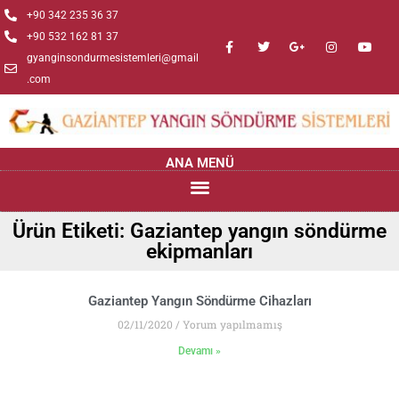
+90 342 235 36 37
+90 532 162 81 37
gyanginsondurmesistemleri@gmail
.com
ANA MENÜ
Ürün Etiketi: Gaziantep yangın söndürme
ekipmanları
Gaziantep Yangın Söndürme Cihazları
02/11/2020
Yorum yapılmamış
Devamı »