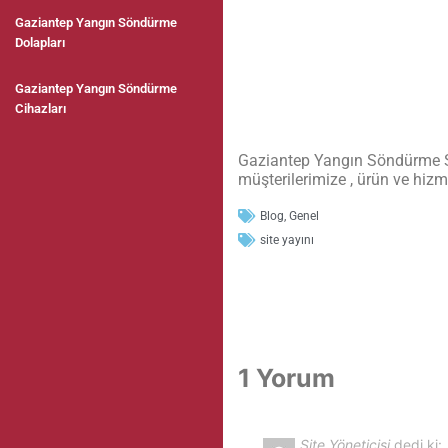
Gaziantep Yangın Söndürme
Dolapları
Gaziantep Yangın Söndürme
Cihazları
Gaziantep Yangın Söndürme Sis
müşterilerimize , ürün ve hizm
Blog
,
Genel
site yayını
1 Yorum
Site Yöneticisi
dedi ki: