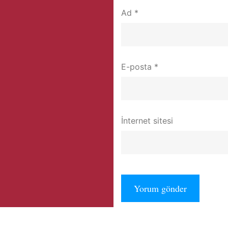
Ad
*
E-posta
*
İnternet sitesi