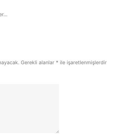
ler…
mayacak.
Gerekli alanlar
*
ile işaretlenmişlerdir